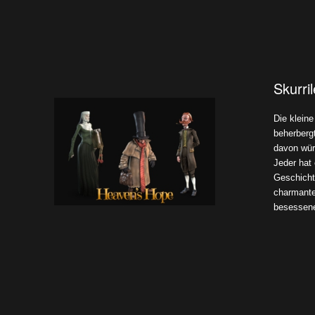
Skurri
Die klein
beherberg
davon wür
Jeder hat
Geschichte
charmant
besessene