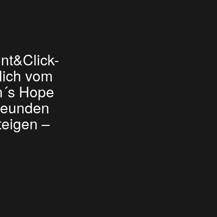
nt&Click-
blich vom
n´s Hope
Freunden
teigen –