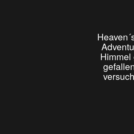
Heaven´s
Adventur
Himmel 
gefalle
versuch